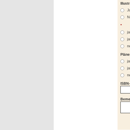
Illust
J
N
*
ja
j
n
Pläne
ja
j
n
ISBN
Bemer