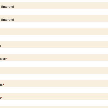
. Untertitel
. Untertitel
e
g
gsort
*
ge
*
n
*