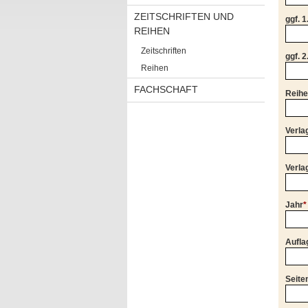
ZEITSCHRIFTEN UND
ggf. 1
REIHEN
Zeitschriften
ggf. 2
Reihen
FACHSCHAFT
Reih
Verla
Verla
Jahr
*
Aufla
Seite