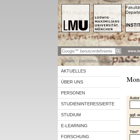
www.l
Startseite
Zeitschriften und Reihen
Zeitschriften
AKTUELLES
Mono
ÜBER UNS
PERSONEN
Autor
STUDIENINTERESSIERTE
STUDIUM
ggf. 
E-LEARNING
Titel
*
FORSCHUNG