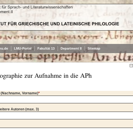
mu.de
LMU-Portal
Fakultät 13
Department II
Sitemap
Monographie zur Aufnahme in die APh
graphie zur Aufnahme in die APh
 (Nachname, Vorname)
*
weitere Autoren (max. 3)