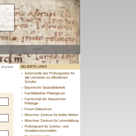
BELIEBTE LINKS
drucken
Außenstelle des Prüfungamtes für
alle Lehrämter an öffentlichen
Schulen
Bayerische Staatsbibliothek
Fachbibliothek Philologicum
Fachschaft der Klassischen
Philologie
Forum Didacticum
Münchner Zentrum für Antike Welten
Münchner Zentrum für Lehrerbildung
Prüfungsamt für Geistes- und
Sozialwissenschaften