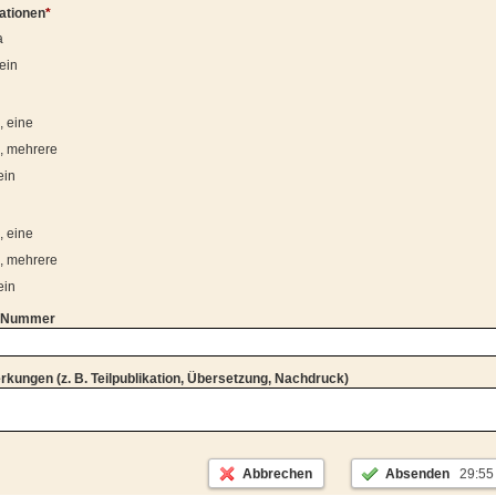
rationen
*
a
ein
, eine
a, mehrere
ein
, eine
a, mehrere
ein
-Nummer
kungen (z. B. Teilpublikation, Übersetzung, Nachdruck)
Abbrechen
Absenden
29:55