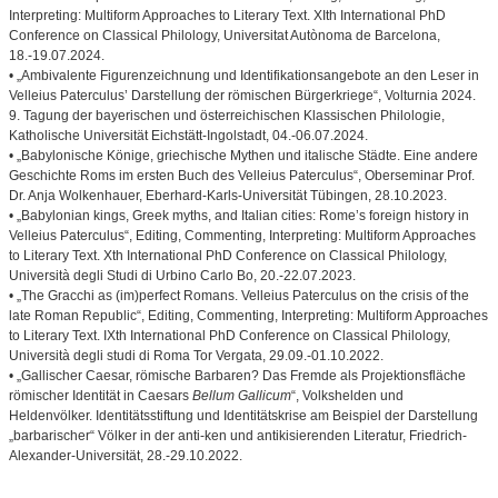
Interpreting: Multiform Approaches to Literary Text. XIth International PhD
Conference on Classical Philology, Universitat Autònoma de Barcelona,
18.-19.07.2024.
• „Ambivalente Figurenzeichnung und Identifikationsangebote an den Leser in
Velleius Paterculus’ Darstellung der römischen Bürgerkriege“, Volturnia 2024.
9. Tagung der bayerischen und österreichischen Klassischen Philologie,
Katholische Universität Eichstätt-Ingolstadt, 04.-06.07.2024.
• „Babylonische Könige, griechische Mythen und italische Städte. Eine andere
Geschichte Roms im ersten Buch des Velleius Paterculus“, Oberseminar Prof.
Dr. Anja Wolkenhauer, Eberhard-Karls-Universität Tübingen, 28.10.2023.
• „Babylonian kings, Greek myths, and Italian cities: Rome’s foreign history in
Velleius Paterculus“, Editing, Commenting, Interpreting: Multiform Approaches
to Literary Text. Xth International PhD Conference on Classical Philology,
Università degli Studi di Urbino Carlo Bo, 20.-22.07.2023.
• „The Gracchi as (im)perfect Romans. Velleius Paterculus on the crisis of the
late Roman Republic“, Editing, Commenting, Interpreting: Multiform Approaches
to Literary Text. IXth International PhD Conference on Classical Philology,
Università degli studi di Roma Tor Vergata, 29.09.-01.10.2022.
• „Gallischer Caesar, römische Barbaren? Das Fremde als Projektionsfläche
römischer Identität in Caesars
Bellum Gallicum
“, Volkshelden und
Heldenvölker. Identitätsstiftung und Identitätskrise am Beispiel der Darstellung
„barbarischer“ Völker in der anti-ken und antikisierenden Literatur, Friedrich-
Alexander-Universität, 28.-29.10.2022.