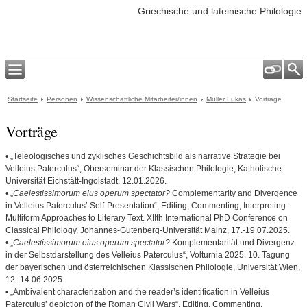
Griechische und lateinische Philologie
Startseite
Personen
Wissenschaftliche Mitarbeiter/innen
Müller Lukas
Vorträge
Vorträge
• „Teleologisches und zyklisches Geschichtsbild als narrative Strategie bei
Velleius Paterculus“, Oberseminar der Klassischen Philologie, Katholische
Universität Eichstätt-Ingolstadt, 12.01.2026.
• „
Caelestissimorum eius operum spectator?
Complementarity and Divergence
in Velleius Paterculus’ Self-Presentation“, Editing, Commenting, Interpreting:
Multiform Approaches to Literary Text. XIIth International PhD Conference on
Classical Philology, Johannes-Gutenberg-Universität Mainz, 17.-19.07.2025.
• „
Caelestissimorum eius operum spectator?
Komplementarität und Divergenz
in der Selbstdarstellung des Velleius Paterculus“, Volturnia 2025. 10. Tagung
der bayerischen und österreichischen Klassischen Philologie, Universität Wien,
12.-14.06.2025.
• „Ambivalent characterization and the reader’s identification in Velleius
Paterculus’ depiction of the Roman Civil Wars“, Editing, Commenting,