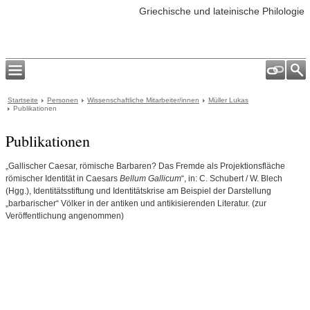
Griechische und lateinische Philologie
Startseite
Personen
Wissenschaftliche Mitarbeiter/innen
Müller Lukas
Publikationen
Publikationen
„Gallischer Caesar, römische Barbaren? Das Fremde als Projektionsfläche
römischer Identität in Caesars
Bellum Gallicum
“, in: C. Schubert / W. Blech
(Hgg.), Identitätsstiftung und Identitätskrise am Beispiel der Darstellung
„barbarischer“ Völker in der antiken und antikisierenden Literatur. (zur
Veröffentlichung angenommen)